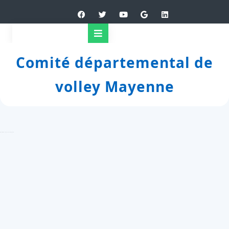
Comité départemental de
volley Mayenne
Evron 22/12/2025