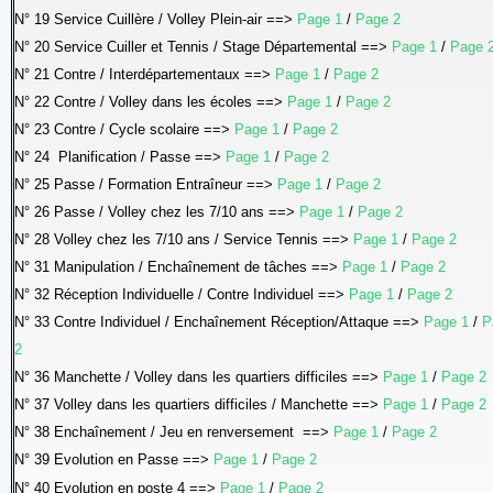
N° 19 Service Cuillère / Volley Plein-air ==>
Page 1
/
Page 2
N° 20 Service Cuiller et Tennis / Stage Départemental ==>
Page 1
/
Page 
N° 21 Contre / Interdépartementaux ==>
Page 1
/
Page 2
N° 22 Contre / Volley dans les écoles ==>
Page 1
/
Page 2
N° 23 Contre / Cycle scolaire ==>
Page 1
/
Page 2
N° 24 Planification / Passe ==>
Page 1
/
Page 2
N° 25 Passe / Formation Entraîneur ==>
Page 1
/
Page 2
N° 26 Passe / Volley chez les 7/10 ans ==>
Page 1
/
Page 2
N° 28 Volley chez les 7/10 ans / Service Tennis ==>
Page 1
/
Page 2
N° 31 Manipulation / Enchaînement de tâches ==>
Page 1
/
Page 2
N° 32 Réception Individuelle / Contre Individuel ==>
Page 1
/
Page 2
N° 33 Contre Individuel / Enchaînement Réception/Attaque ==>
Page 1
/
P
2
N° 36 Manchette / Volley dans les quartiers difficiles ==>
Page 1
/
Page 2
N° 37 Volley dans les quartiers difficiles / Manchette ==>
Page 1
/
Page 2
N° 38 Enchaînement / Jeu en renversement ==>
Page 1
/
Page 2
N° 39 Evolution en Passe ==>
Page 1
/
Page 2
N° 40 Evolution en poste 4 ==>
Page 1
/
Page 2