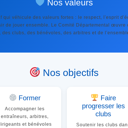
Nos valeurs
if qui véhicule des valeurs fortes : le respect, l'esprit d'
isir de jouer ensemble. Le Comité Départemental œuvre 
 des clubs, des bénévoles, des arbitres et de l'ensemb
Nos objectifs
Former
Faire
progresser les
Accompagner les
clubs
entraîneurs, arbitres,
dirigeants et bénévoles
Soutenir les clubs dan