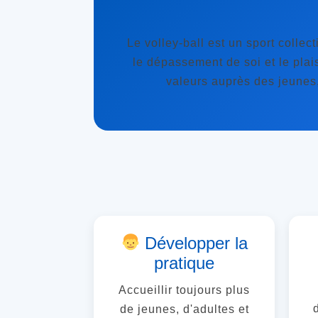
Le volley-ball est un sport collect
le dépassement de soi et le pla
valeurs auprès des jeunes,
Développer la
pratique
Accueillir toujours plus
de jeunes, d'adultes et