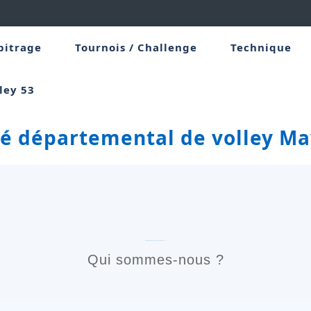
bitrage
Tournois / Challenge
Technique
ley 53
é départemental de volley M
Comité Départemental de Volley de la Mayenne
Qui sommes-nous ?