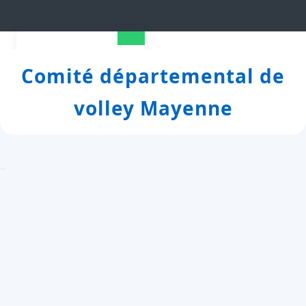
Skip
to
Open
content
Comité départemental de
Button
volley Mayenne
Shop